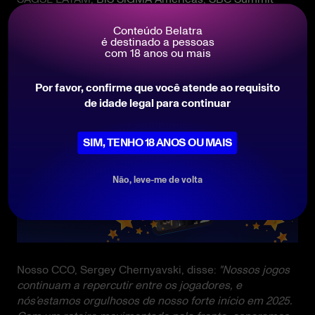
Americas
e
PGS Lima
. Cada um deles proporcionou
oportunidades inestimáveis para conversar com
Conteúdo Belatra
é destinado a pessoas
parceiros, apresentar novos lançamentos e consolidar
com 18 anos ou mais
nossa posição no mercado latino-americano, que está
em constante evolução.
Por favor, confirme que você atende ao requisito
de idade legal para continuar
SIM, TENHO 18 ANOS OU MAIS
Não, leve-me de volta
Nosso CCO, Sergey Chernyavski, disse:
"Nossos jogos
continuam a repercutir entre os jogadores, e
nós’estamos orgulhosos de nosso forte início em 2025.