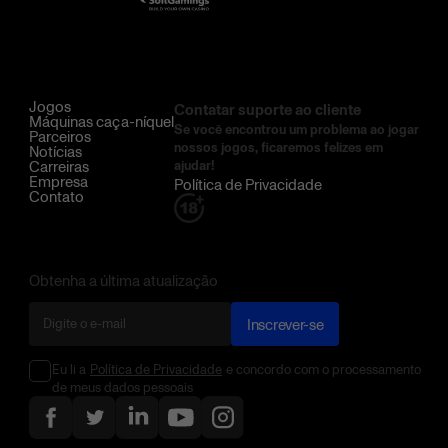
Jogos
Contatar suporte ao cliente
Máquinas caça-níquel
Se você encontrou um problema ao jogar
Parceiros
nossos jogos, ficaremos felizes em
Notícias
Carreiras
ajudar!
Empresa
Política de Privacidade
Contato
Obtenha a última atualização
Inscrever-se
Eu li a
Política de Privacidade
e concordo com o processamento
de meus dados pessoais