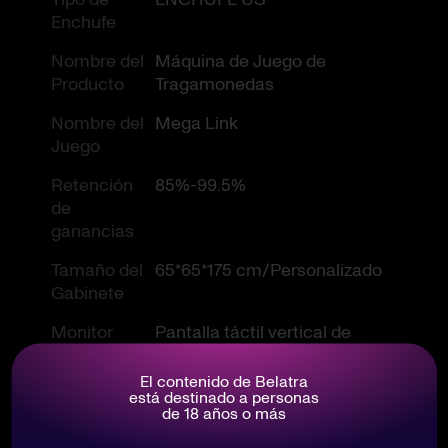
Enchufe
Nombre del
Máquina de Juego de
Producto
Tragamonedas
Nombre del
Mega Link
Juego
Retención
85%-99.5%
de
ganancias
Tamaño del
65*65*175 cm/Personalizado
Gabinete
Monitor
Pantalla táctil vertical de
32"/43"
El contenido de Belatra
Material del
Metal
está destinado a personas
de 18 años o más
Gabinete