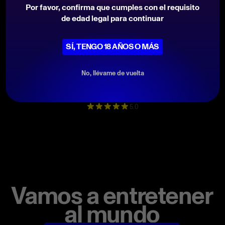
Garantía
18 meses
Por favor, confirma que cumples con el requisito
de edad legal para continuar
Idioma
Inglés/Chino disponible
Paquete
Envoltorio+película
SÍ, TENGO 18 AÑOS O MÁS
estirable+caja de madera
Voltaje
110V/220V
No, llévame de vuelta
5.0
Vamos a entretener
al mundo