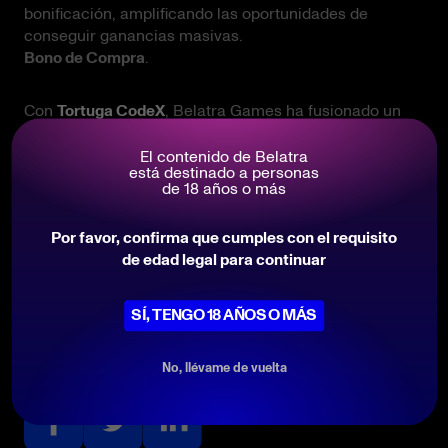
bonificación, amplificando las oportunidades de
conseguir ganancias masivas.
Bono de Compra
.
Con
Tortuga CodeX
, Belatra Games ha fusionado un
diseño cautivador con una mecánica de vanguardia,
creando una aventura donde aguarda el encanto de los
El contenido de Belatra
está destinado a personas
tesoros legendarios. Iza las velas y únete a la búsqueda
de 18 años o más
pirata definitiva— no pierdas la oportunidad de
desenterrar recompensas más allá de lo imaginable.
Por favor, confirma que cumples con el requisito
Ttuorga CodeX
.
de edad legal para continuar
JUGAR AHORA
SÍ, TENGO 18 AÑOS O MÁS
No, llévame de vuelta
Compartir esto