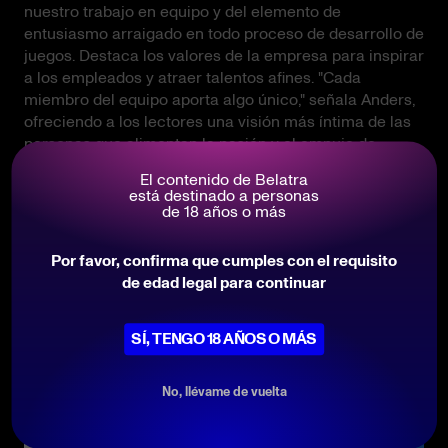
nuestro trabajo en equipo y del elemento de
entusiasmo arraigado en todo proceso de desarrollo de
juegos. Destaca los valores de la empresa para inspirar
a los empleados y atraer talentos afines. "Cada
miembro del equipo aporta algo único," señala Anders,
ofreciendo a los lectores una visión más íntima de las
personas que alimentan la pasión y el empuje de
Belatra"
El contenido de Belatra
.
está destinado a personas
de 18 años o más
Echa un vistazo a esto:
cacaniqueisonline.com
Por favor, confirma que cumples con el requisito
de edad legal para continuar
Skomyanov reflexiona sobre 32 años de innovación
SÍ, TENGO 18 AÑOS O MÁS
.
No, llévame de vuelta