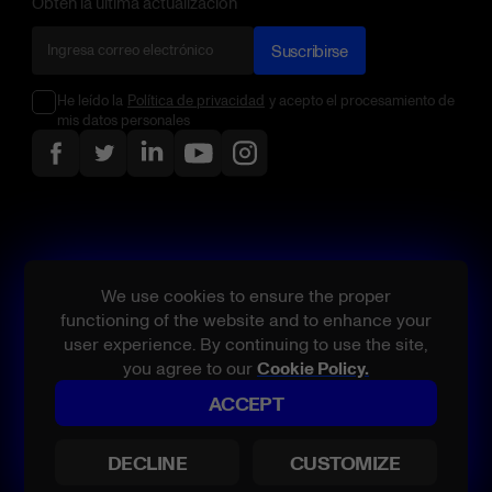
Obtén la última actualización
Suscribirse
He leído la
Política de privacidad
y acepto el procesamiento de
mis datos personales
We use cookies to ensure the proper
functioning of the website and to enhance your
user experience. By continuing to use the site,
you agree to our
Cookie Policy.
ACCEPT
Todos los derechos reservados.
Belatra, los nombres de productos y/o servicios referenciados son
DECLINE
CUSTOMIZE
marcas comerciales o marcas comerciales registradas de Belatra o
sus licenciantes en EE.UU. y/o otros países.