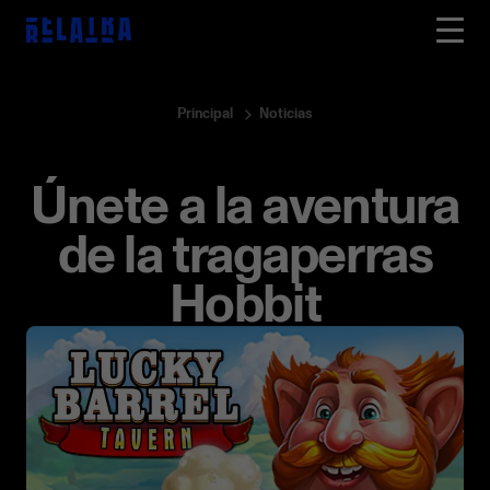
Principal
Noticias
Únete a la aventura
de la tragaperras
Hobbit