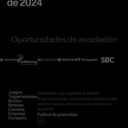
de 2024
Oportunidades de asociación
Juegos
Contactar con soporte al cliente
Tragamonedas
Si has encontrado un problema mientras juegas
Socios
nuestros juegos, ¡estaremos encantados de
Noticias
Carreras
ayudarte!
Empresa
Política de privacidad
Contacto