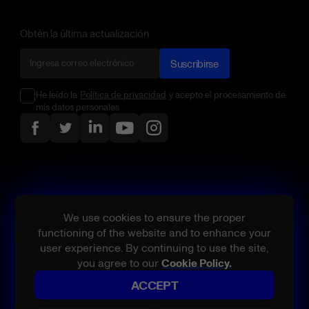
Obtén la última actualización
Suscribirse
He leído la
Política de privacidad
y acepto el procesamiento de
mis datos personales
We use cookies to ensure the proper
functioning of the website and to enhance your
user experience. By continuing to use the site,
you agree to our
Cookie Policy.
ACCEPT
Todos los derechos reservados.