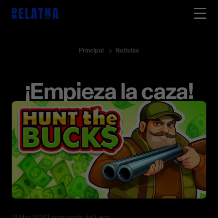
Principal
Noticias
¡Empieza la caza!
14 May 2026
|
Lanzamiento del juego