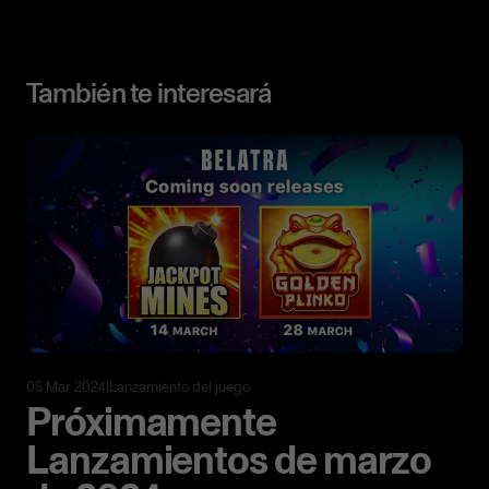
También te interesará
05 Mar 2024
|
Lanzamiento del juego
Próximamente
Lanzamientos de marzo