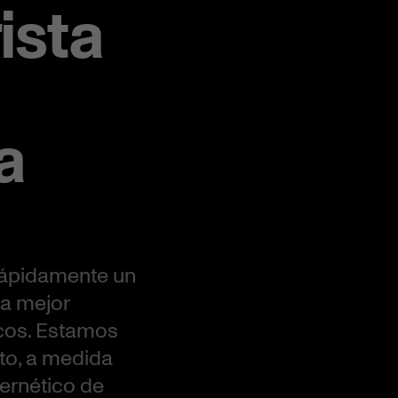
ista
a
rápidamente un
la mejor
icos. Estamos
to, a medida
ernético de