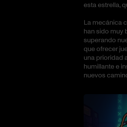
esta estrella,
La mecánica ce
han sido muy b
superando nue
que ofrecer ju
una prioridad 
humillante e i
nuevos camino