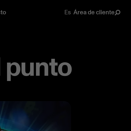
to
Es
Área de cliente
l punto