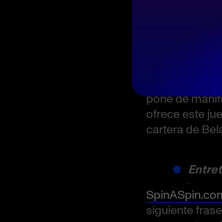
Una ob
.
CasinoSlotsSp
visuales y de 
gratificantes 
pone de manifi
ofrece este ju
cartera de Bela
Entret
.
SpinASpin.co
siguiente frase