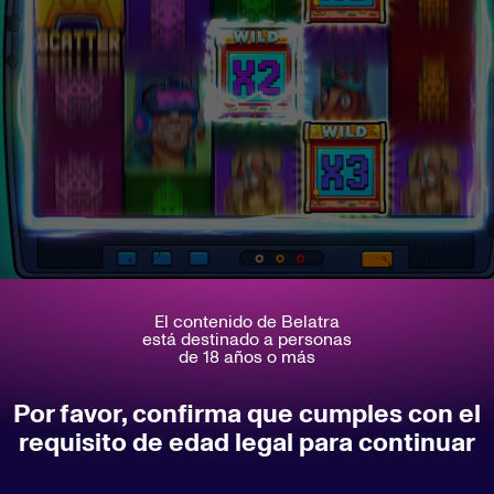
El contenido de Belatra
está destinado a personas
de 18 años o más
 este emocionante hito hemos escogido al
Por favor, confirma que cumples con el
emorables que han visto el nombre de Cy
requisito de edad legal para continuar
lista de tragaperras imprescindibles:
s
.