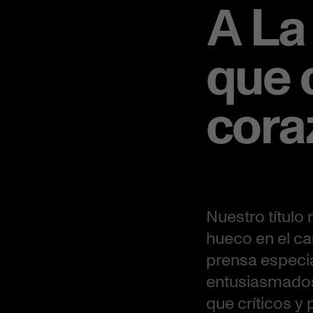
А La
que 
coraz
Nuestro título
hueco en el ca
prensa especia
entusiasmados
que críticos y