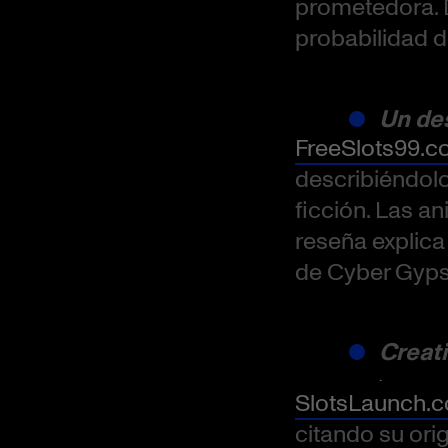
prometedora. D
probabilidad d
Un des
FreeSlots99.
describiéndol
ficción. Las a
reseña explica
de Cyber Gyps
Creati
.
SlotsLaunch.
citando su orig