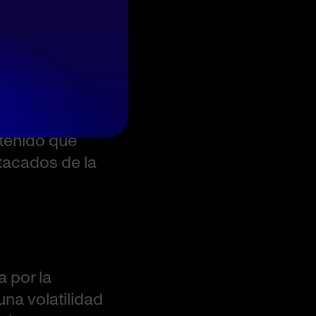
e los juegos
vina con sus
lose detallado
ntenido que
stacados de la
a por la
una volatilidad