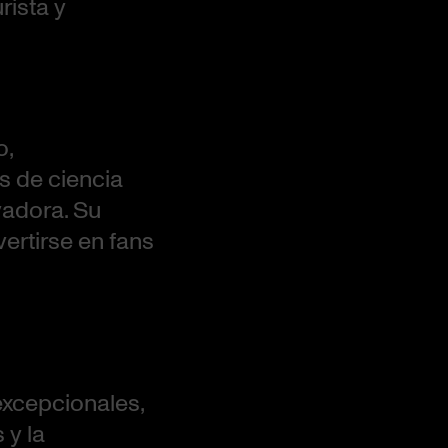
ista y
o,
s de ciencia
vadora. Su
ertirse en fans
excepcionales,
 y la