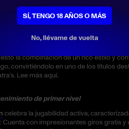
SÍ, TENGO 18 AÑOS O MÁS
ra maestra futurista
elen.nl
acuña Casino Gypsies como el as d
No, llévame de vuelta
características, una aventura que parece di
bonos y su suave diseño cyberpunk. El desg
esto la combinación de un rico estilo y co
ego, convirtiéndolo en uno de los títulos de
tra’s. Lee más aquí.
enimiento de primer nivel
m
celebra la jugabilidad activa, caracterizad
: Cuenta con impresionantes giros gratis y 