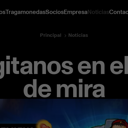
os
Tragamonedas
Socios
Empresa
Noticias
Contac
Principal
Noticias
itanos en e
de mira