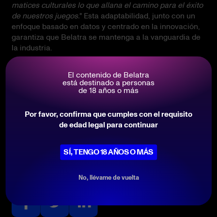
matices culturales lo que allana el camino para el éxito
de nuestros juegos.
" Esta adaptabilidad, junto con un
enfoque basado en datos y centrado en la innovación,
garantiza que Belatra se mantenga a la vanguardia de
la industria.
El contenido de Belatra
está destinado a personas
Para conocer mejor las estrategias y los planes de
de 18 años o más
futuro de Belatra Games, lee la entrevista completa
con Kateryna Goi en GBC Time
aquí
.
Por favor, confirma que cumples con el requisito
de edad legal para continuar
LEER LA ENTREVISTA
SÍ, TENGO 18 AÑOS O MÁS
Compartir esto
No, llévame de vuelta