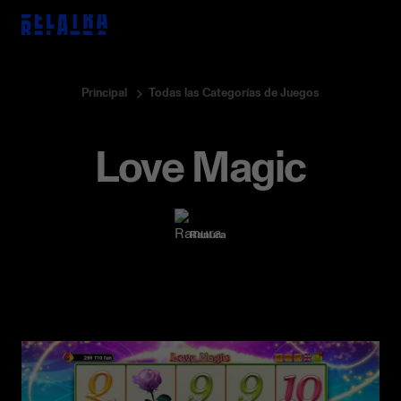
Principal
Todas las Categorías de Juegos
Love Magic
Todos
Juegos
Evento
Entrevista
Digerir
Lanzamiento del juego
Comunicado de prensa
Ranura
Asociaciones
Perspectivas del juego