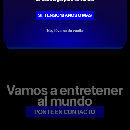
de muchos casinos en línea.
Bingo en línea
.
SÍ, TENGO 18 AÑOS O MÁS
No, llévame de vuelta
DESCARGAR PAQUETE
PROMOCIONAL
Vamos a entretener
al mundo
PONTE EN CONTACTO