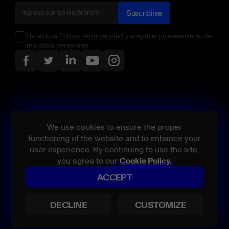
Suscribirse
He leído la
Política de privacidad
y acepto el procesamiento de
mis datos personales
We use cookies to ensure the proper
functioning of the website and to enhance your
user experience. By continuing to use the site,
you agree to our
Cookie Policy.
ACCEPT
Todos los derechos reservados.
Belatra, los nombres de productos y/o servicios referenciados son
DECLINE
CUSTOMIZE
marcas comerciales o marcas comerciales registradas de Belatra o
sus licenciantes en EE.UU. y/o otros países.