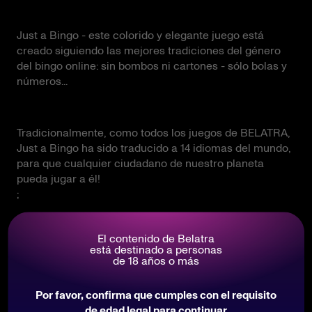
Just a Bingo - este colorido y elegante juego está
creado siguiendo las mejores tradiciones del género
del bingo online: sin bombos ni cartones - sólo bolas y
números...
Tradicionalmente, como todos los juegos de BELATRA,
Just a Bingo ha sido traducido a 14 idiomas del mundo,
para que cualquier ciudadano de nuestro planeta
pueda jugar a él!
;
El contenido de Belatra
Además, también está el super-jackpot "Rueda de la
está destinado a personas
Fortuna".
de 18 años o más
Juega a la versión demo de este juego directamente en
Por favor, confirma que cumples con el requisito
nuestro sitio, o busca este juego de bingo en los sitios
de edad legal para continuar