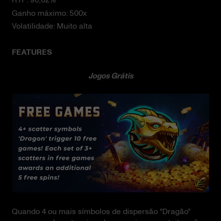
Ganho máximo: 500x
Volatilidade: Muito alta
FEATURES
Jogos Grátis
Quando 4 ou mais símbolos de dispersão "Dragão"