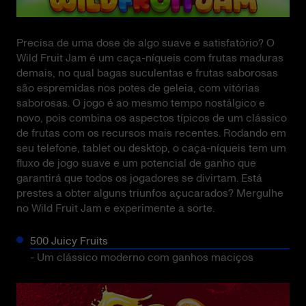
Precisa de uma dose de algo suave e satisfatório? O
Wild Fruit Jam é um caça-níqueis com frutas maduras
demais, no qual bagas suculentas e frutas saborosas
são espremidas nos potes de geleia, com vitórias
saborosas. O jogo é ao mesmo tempo nostálgico e
novo, pois combina os aspectos típicos de um clássico
de frutas com os recursos mais recentes. Rodando em
seu telefone, tablet ou desktop, o caça-níqueis tem um
fluxo de jogo suave e um potencial de ganho que
garantirá que todos os jogadores se divirtam. Está
prestes a obter alguns triunfos açucarados? Mergulhe
no Wild Fruit Jam e experimente a sorte.
500 Juicy Fruits
- Um clássico moderno com ganhos maciços