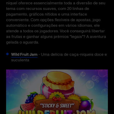
níquel oferece essencialmente toda a diversão de seu
tema com recursos suaves, com 20 linhas de
pagamento, gráficos nítidos e uma interface
conveniente. Com opções flexíveis de apostas, jogo
automático e configurações em vários idiomas, ele
atende a todos os jogadores. Você conseguirá libertar
as frutas e ganhar alguns prêmios "legais"? A aventura
gelada o aguarda.
Wild Fruit Jam
- Uma delícia de caça-níqueis doce e
suculenta