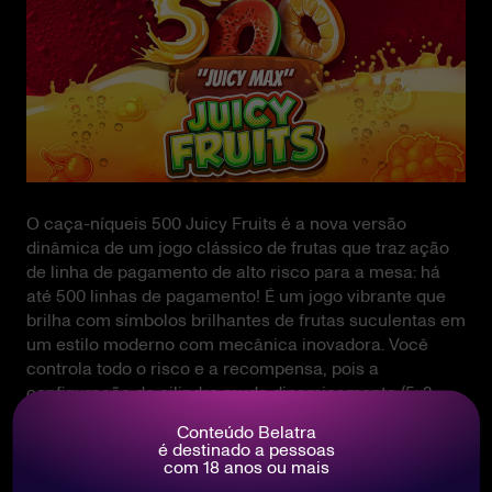
O caça-níqueis 500 Juicy Fruits é a nova versão
dinâmica de um jogo clássico de frutas que traz ação
de linha de pagamento de alto risco para a mesa: há
até 500 linhas de pagamento! É um jogo vibrante que
brilha com símbolos brilhantes de frutas suculentas em
um estilo moderno com mecânica inovadora. Você
controla todo o risco e a recompensa, pois a
configuração do cilindro muda dinamicamente (5x3,
5x4 ou 5x5), dependendo das linhas de pagamento que
Conteúdo Belatra
você escolher. Portanto, se você preferir a
é destinado a pessoas
simplicidade clássica ou a ação de alta volatilidade,
com 18 anos ou mais
esse caça-níqueis tem tudo isso. Pronto para girar os