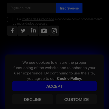
Inscrever-se
Eu li a
Política de Privacidade
e concordo com o processamento
de meus dados pessoais
We use cookies to ensure the proper
functioning of the website and to enhance your
user experience. By continuing to use the site,
you agree to our
Cookie Policy.
ACCEPT
Todos os direitos reservados.
Belatra, nomes de produtos e/ou serviços referenciados são marcas
DECLINE
CUSTOMIZE
comerciais ou marcas registradas da Belatra ou seus licenciadores
nos EUA e/ou outros países.