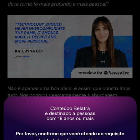
deve torná-lo mais profundo e mais pessoal."
Não é apenas uma boa ideia, é assim que construímos
tudo. Nos opomos veementemente à abordagem
"tamanho único" e utilizamos mecânicas que se
Conteúdo Belatra
adaptam ao público-alvo. Para a Geração Y, isso
é destinado a pessoas
significa mundos imersivos como o nosso
com 18 anos ou mais
Mummyverse e clássicos como o Piggy Bank. E para a
Geração Z, é a adrenalina de jogos instantâneos e de
Por favor, confirme que você atende ao requisito
alta velocidade como o Goose Boom Bang. Nossa