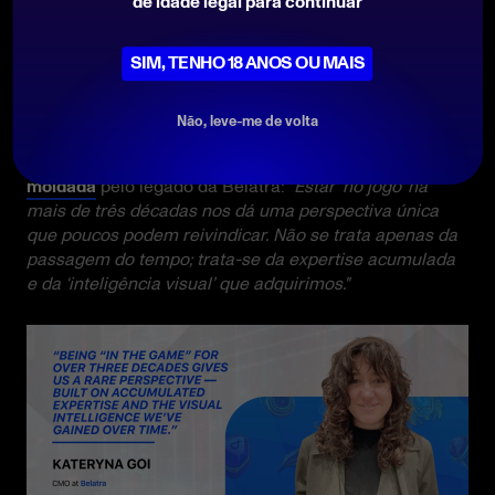
de idade legal para continuar
plataforma Free-Slot atende a ambos os grupos
também: um playground sem riscos para os jogadores
e um showroom ao vivo completo para nossos
SIM, TENHO 18 ANOS OU MAIS
parceiros, com planos de ação e materiais de
marketing.
Não, leve-me de volta
E Florencia trouxe uma perspectiva de longo prazo
moldada
pelo legado da Belatra:
"Estar ‘no jogo’ há
mais de três décadas nos dá uma perspectiva única
que poucos podem reivindicar. Não se trata apenas da
passagem do tempo; trata-se da expertise acumulada
e da ‘inteligência visual’ que adquirimos."