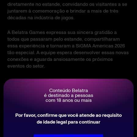
diretamente no estande, convidando os visitantes a se
juntarem à comemoração e brindar a mais de três
décadas na indústria de jogos.
A Belatra Games expressa sua sincera gratidão a
todos que passaram pelo estande, compartilharam
essa experiência e tornaram a SiGMA Americas 2026
tão especial. A equipe espera desenvolver essas novas
conexões e aguarda ansiosamente os próximos
eventos do setor.
Compartilhar isto
Conteúdo Belatra
é destinado a pessoas
com 18 anos ou mais
Por favor, confirme que você atende ao requisito
de idade legal para continuar
Você também se interessará por