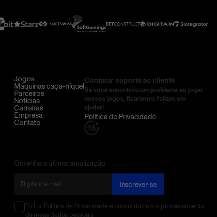
Jogos
Contatar suporte ao cliente
Máquinas caça-níquel
Se você encontrou um problema ao jogar
Parceiros
nossos jogos, ficaremos felizes em
Notícias
Carreiras
ajudar!
Empresa
Política de Privacidade
Contato
Obtenha a última atualização
Inscrever-se
Eu li a
Política de Privacidade
e concordo com o processamento
de meus dados pessoais