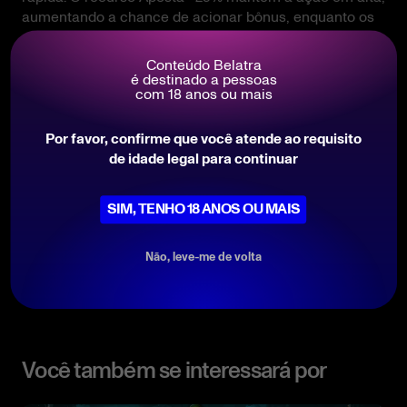
aumentando a chance de acionar bônus, enquanto os
pagamentos permanecem verdadeiros. No Long Neck
Fortune, o estilo compensa, a bravata se multiplica e
Conteúdo Belatra
os gansos dominam cada giro.
é destinado a pessoas
com 18 anos ou mais
Por favor, confirme que você atende ao requisito
JOGAR AGORA
de idade legal para continuar
SIM, TENHO 18 ANOS OU MAIS
Compartilhar isto
Não, leve-me de volta
Você também se interessará por