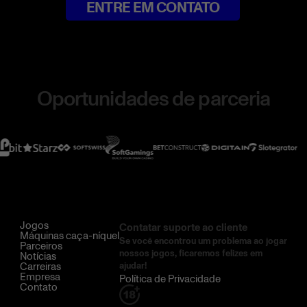
ENTRE EM CONTATO
Oportunidades de parceria
Jogos
Contatar suporte ao cliente
Máquinas caça-níquel
Se você encontrou um problema ao jogar
Parceiros
nossos jogos, ficaremos felizes em
Notícias
Carreiras
ajudar!
Empresa
Política de Privacidade
Contato