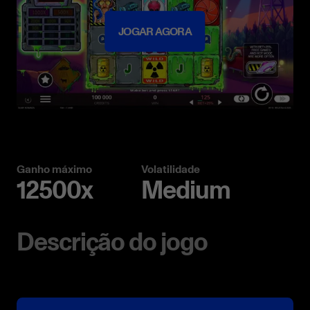
JOGAR AGORA
Ganho máximo
Volatilidade
12500x
Medium
Descrição do jogo