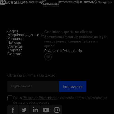
Jogos
Contatar suporte ao cliente
Máquinas caça-níquel
Se você encontrou um problema ao jogar
Parceiros
nossos jogos, ficaremos felizes em
Notícias
Carreiras
ajudar!
Empresa
Política de Privacidade
Contato
Obtenha a última atualização
Inscrever-se
Eu li a
Política de Privacidade
e concordo com o processamento
de meus dados pessoais