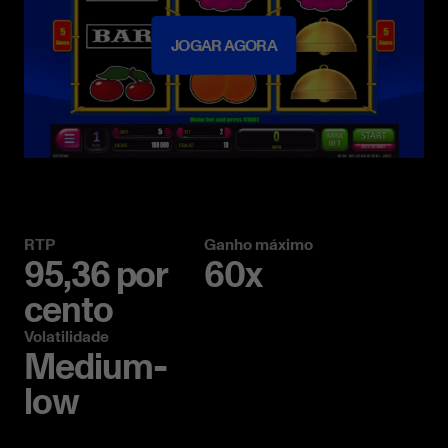
JOGAR AGORA
RTP
Ganho máximo
95,36 por
60x
cento
Volatilidade
Medium-
low