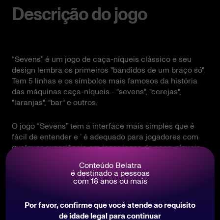
Descrição do jogo
“Sevens” é um jogo de caça-níqueis clássico e seu
design lembra os primeiros "bandidos de um braço só".
Tem 5 linhas e os símbolos mais famosos da história
das máquinas caça-níqueis - "sevens", "cerejas",
"laranjas", "bar" e outros.
O jogo “Sevens” tem a interface mais simples que é
fácil de entender e ’ é adequado para jogadores com
qualquer experiência em jogar jogos de caça-níqueis.
Conteúdo Belatra
As combinações vencedoras neste jogo são as
é destinado a pessoas
clássicas 5 linhas em 3 rolos. Se os mesmos símbolos
com 18 anos ou mais
aparecerem em uma das linhas, você terá uma vitória!
Por favor, confirme que você atende ao requisito
E depois disso, tudo depende de você – pegar o valor
de idade legal para continuar