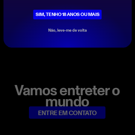
recebido e continuar a jogar ou arriscar e apostar
todos os seus ganhos no “Double”!
SIM, TENHO 18 ANOS OU MAIS
Não, leve-me de volta
BAIXAR PACOTE PROMOCIONAL
Vamos entreter o
mundo
ENTRE EM CONTATO