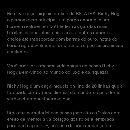
No novo caça-níqueis on-line da BELATRA, Richy Hog,
o personagem principal, um porco enorme, é um
homem realmente rico! Ele tem as garotas mais
bonitas, os charutos mais caros e cofres enormes
cheios até transbordar com barras de ouro, notas de
banco agradavelmente farfalhantes e pedras preciosas
cintilantes.
Você quer ter a mesma vida chique do nosso Richy
Hog? Bem-vindo ao mundo do luxo e da riqueza!
Richy Hog é um caça-níqueis on-line de 20 linhas que é
traduzido para vários idiomas do mundo, o que o torna
verdadeiramente internacional.
Uma das características desse jogo são os "rolos com
efeito de memória": a posição dos rolos é lembrada
para cada aposta. E, no caso de uma mudança na