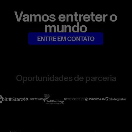
Vamos entreter o
mundo
ENTRE EM CONTATO
Oportunidades de parceria