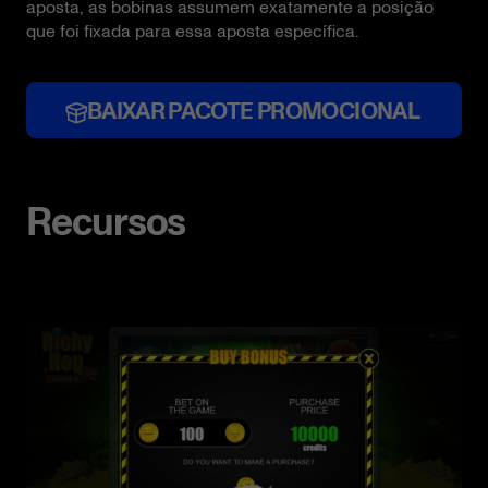
aposta, as bobinas assumem exatamente a posição
que foi fixada para essa aposta específica.
BAIXAR PACOTE PROMOCIONAL
Recursos