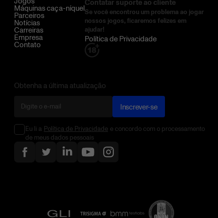
Jogos
Contatar suporte ao cliente
Máquinas caça-níquel
Se você encontrou um problema ao jogar
Parceiros
nossos jogos, ficaremos felizes em
Notícias
Carreiras
ajudar!
Empresa
Política de Privacidade
Contato
Obtenha a última atualização
Inscrever-se
Eu li a
Política de Privacidade
e concordo com o processamento
de meus dados pessoais